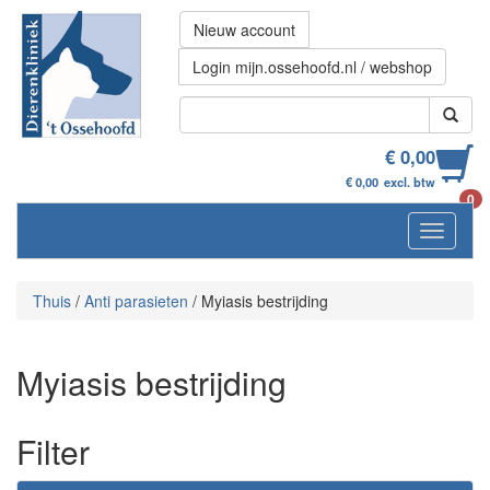
Nieuw account
Login mijn.ossehoofd.nl / webshop
€ 0,00
€ 0,00
excl. btw
0
Navigati
Thuis
/
Anti parasieten
/
Myiasis bestrijding
Myiasis bestrijding
Filter