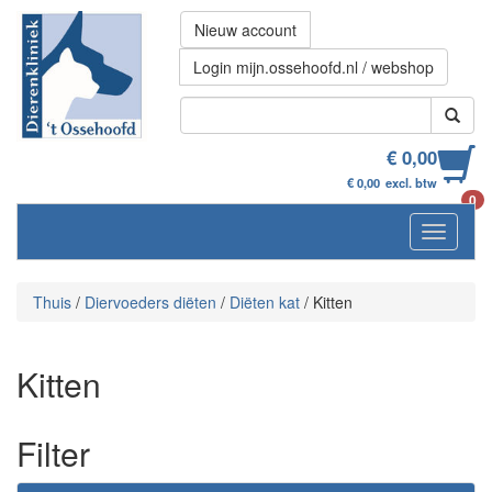
Nieuw account
Login mijn.ossehoofd.nl / webshop
€ 0,00
€ 0,00
excl. btw
0
Navigati
Thuis
/
Diervoeders diëten
/
Diëten kat
/
Kitten
Kitten
Filter