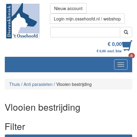
Nieuw account
Login mijn.ossehoofd.nl / webshop
€ 0,00
€ 0,00
excl. btw
0
Navigati
Thuis
/
Anti parasieten
/
Vlooien bestrijding
Vlooien bestrijding
Filter