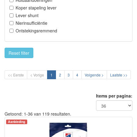
Huidaandoeningen
Koper stapeling lever
Lever shunt
Nierinsufficiëntie
Ontstekingsremmend
Reset filter
<< Eerste
< Vorige
1
2
3
4
Volgende >
Laatste >>
Items per pagina:
Getoond: 1-36 van 119 resultaten.
Aanbieding