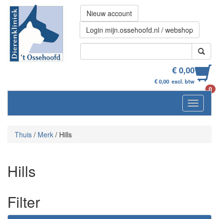
Nieuw account
Login mijn.ossehoofd.nl / webshop
€ 0,00
€ 0,00
excl. btw
0
Navigati
Thuis
/
Merk
/
Hills
Hills
Filter