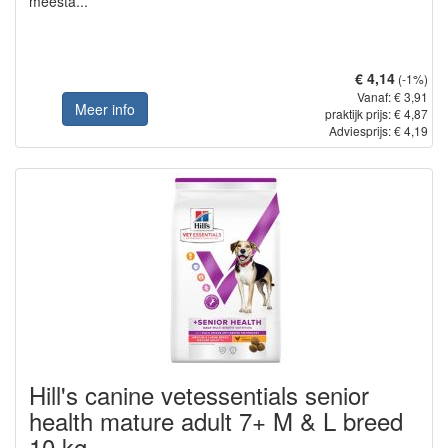
meesta...
€ 4,14
(-1%)
Vanaf: € 3,91
Meer info
praktijk prijs: € 4,87
Adviesprijs: € 4,19
Hill's canine vetessentials senior
health mature adult 7+ M & L breed
10 kg