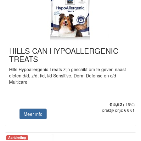
HILLS CAN HYPOALLERGENIC
TREATS
Hills Hypoallergenic Treats zijn geschikt om te geven naast
dieten d/d, z/d, i/d, i/d Sensitive, Derm Defense en c/d
Multicare
€ 5,62
(-15%)
praktijk prijs: € 6,61
Meer info
Aanbieding