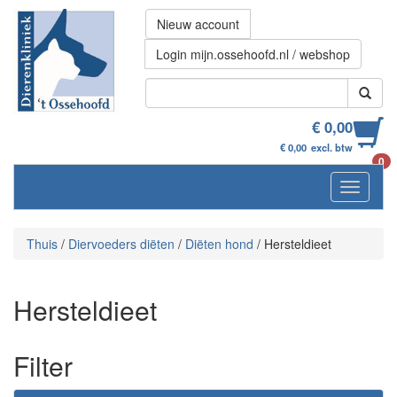
Nieuw account
Login mijn.ossehoofd.nl / webshop
€ 0,00
€ 0,00
excl. btw
0
Navigati
Thuis
/
Diervoeders diëten
/
Diëten hond
/
Hersteldieet
Hersteldieet
Filter