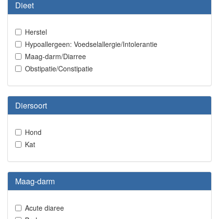
Dieet
Herstel
Hypoallergeen: Voedselallergie/Intolerantie
Maag-darm/Diarree
Obstipatie/Constipatie
Diersoort
Hond
Kat
Maag-darm
Acute diaree