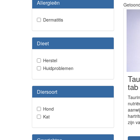
Allergieën
Getoond:
Dermatitis
Dieet
Herstel
Huidproblemen
Tau
tab
Diersoort
Taurin
nutrië
Hond
aanwi
hartr
Kat
zijn v