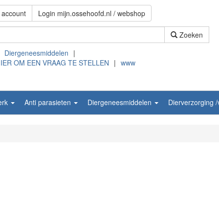
 account
Login mijn.ossehoofd.nl / webshop
Zoeken
Diergeneesmiddelen
|
HIER OM EEN VRAAG TE STELLEN
|
www
erk
Anti parasieten
Diergeneesmiddelen
Dierverzorging 