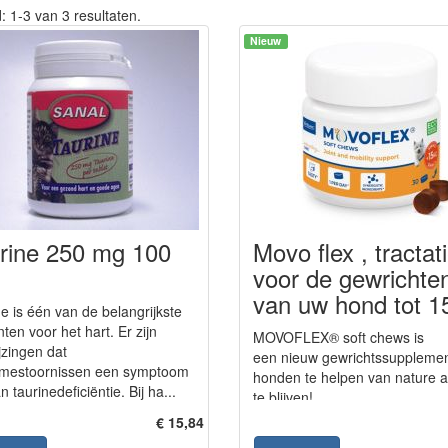
 1-3 van 3 resultaten.
Nieuw
rine 250 mg 100
Movo flex , tractat
voor de gewrichte
van uw hond tot 1
e is één van de belangrijkste
nten voor het hart. Er zijn
MOVOFLEX® soft chews is
jzingen dat
een nieuw gewrichtssuppleme
itmestoornissen een symptoom
honden te helpen van nature ac
an taurinedeficiëntie. Bij ha...
te blijven!
€ 15,84