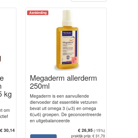
Aanbieding
ie
Megaderm allerderm
n
250ml
5 kg
Megaderm is een aanvullende
diervoeder dat essentiële vetzuren
bevat uit omega 3 (ω3) en omega
nt om
6(ω6) groepen. De geconcentreerde
tief
en uitgebalanceerde
toedieningsvor...
€ 30,14
€ 26,95
(-15%)
praktijk prijs: € 31,70