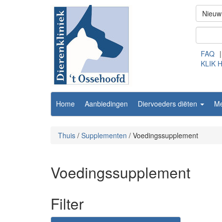
Nieuw
FAQ
|
KLIK 
Home
Aanbiedingen
Diervoeders diëten
M
Thuis
/
Supplementen
/
Voedingssupplement
Voedingssupplement
Filter