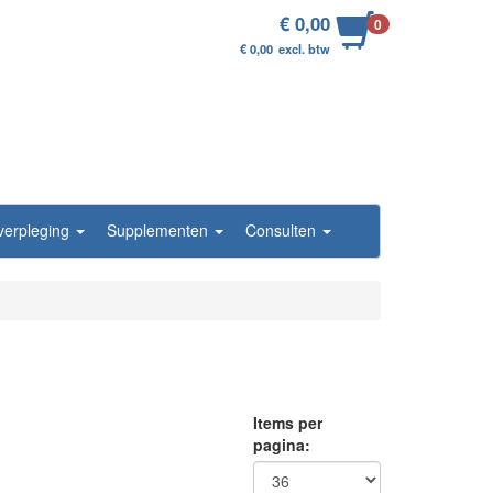
€ 0,00
0
€ 0,00
excl. btw
/verpleging
Supplementen
Consulten
Items per
pagina: