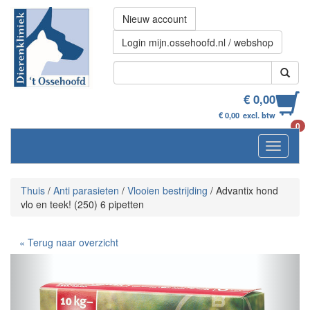
Nieuw account
Login mijn.ossehoofd.nl / webshop
€ 0,00
€ 0,00
excl. btw
0
Navigati
Thuis
/
Anti parasieten
/
Vlooien bestrijding
/
Advantix hond
vlo en teek! (250) 6 pipetten
« Terug naar overzicht