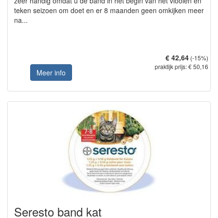
zeer handig omdat u de band in het begin van het vlooien en
teken seizoen om doet en er 8 maanden geen omkijken meer
na...
€ 42,64
(-15%)
praktijk prijs: € 50,16
Meer info
Seresto band kat