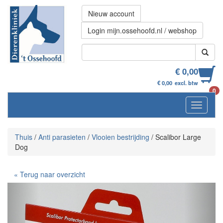
Nieuw account
Login mijn.ossehoofd.nl / webshop
€ 0,00
€ 0,00
excl. btw
0
Navigati
Thuis
/
Anti parasieten
/
Vlooien bestrijding
/
Scalibor Large
Dog
« Terug naar overzicht