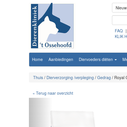
Nieuw
FAQ
|
KLIK 
Home
Aanbiedingen
Diervoeders diëten
M
Thuis
/
Dierverzorging /verpleging
/
Gedrag
/
Royal 
« Terug naar overzicht