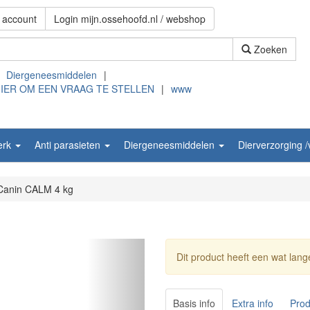
 account
Login mijn.ossehoofd.nl / webshop
Zoeken
Diergeneesmiddelen
|
HIER OM EEN VRAAG TE STELLEN
|
www
erk
Anti parasieten
Diergeneesmiddelen
Dierverzorging 
Canin CALM 4 kg
Dit product heeft een wat lange
Basis info
Extra info
Prod