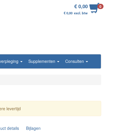
€ 0,00
0
€ 0,00
excl. btw
/verpleging
Supplementen
Consulten
re levertijd
uct details
Bijlagen