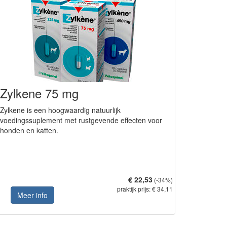
Zylkene 75 mg
Zylkene is een hoogwaardig natuurlijk
voedingssuplement met rustgevende effecten voor
honden en katten.
€ 22,53
(-34%)
praktijk prijs: € 34,11
Meer info