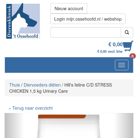
Nieuw account
Login mijn.ossehoofd.nl / webshop
€ 0,00
€ 0,00
excl. btw
0
Navigati
Thuis
/
Diervoeders diëten
/
Hill's feline C/D STRESS
CHICKEN 1,5 kg Urinary Care
« Terug naar overzicht