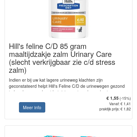
Hill's feline C/D 85 gram
maaltijdzakje zalm Urinary Care
(slecht verkrijgbaar zie c/d stress
zalm)
Indien er bij uw kat lagere urineweg klachten zijn
geconstateerd helpt Hill's Feline C/D de urinewegen gezond
te houden en verlaagt het risico op terugkerende stenen na
€ 1,55
oplossing.
(-15%)
Vanaf: € 1,41
Meer info
praktijk prijs: € 1,82