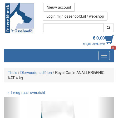
Nieuw account
Login mijn.ossehoofd.nl / webshop
€ 0,00
€ 0,00
excl. btw
0
Navigati
Thuis
/
Diervoeders diëten
/
Royal Canin ANALLERGENIC
KAT 4 kg
« Terug naar overzicht