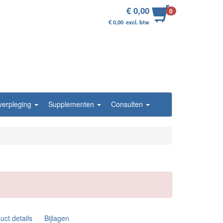
€ 0,00
0
€ 0,00
excl. btw
/verpleging
Supplementen
Consulten
uct details
Bijlagen