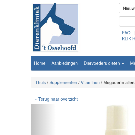
Nieuw
FAQ
|
KLIK 
Home
Aanbiedingen
Diervoeders diëten
M
Thuis
/
Supplementen
/
Vitaminen
/
Megaderm aller
« Terug naar overzicht