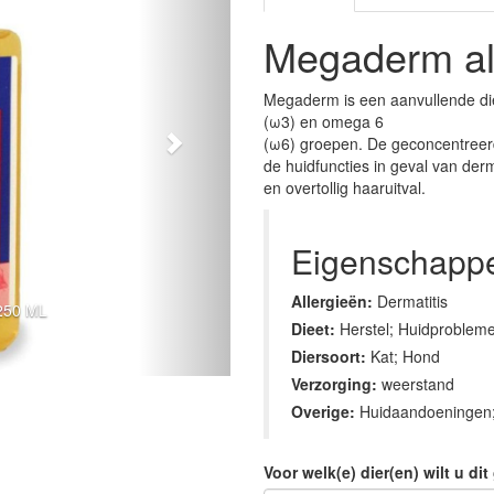
Megaderm al
Megaderm is een aanvullende die
(ω3) en omega 6
(ω6) groepen. De geconcentreer
de huidfuncties in geval van der
en overtollig haaruitval.
Eigenschapp
Allergieën:
Dermatitis
50 ML
Dieet:
Herstel; Huidproblem
Diersoort:
Kat; Hond
Verzorging:
weerstand
Overige:
Huidaandoeningen;
Voor welk(e) dier(en) wilt u d