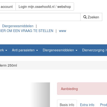
 account
Login mijn.ossehoofd.nl / webshop
Zoeken
Diergeneesmiddelen
|
HIER OM EEN VRAAG TE STELLEN
|
www
erk
Anti parasieten
Diergeneesmiddelen
Dierverzorging 
derm 250ml
Aanbieding
Basis info
Extra info
Prod